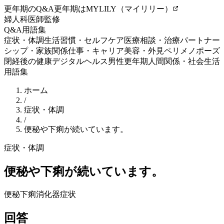
更年期のQ&A
更年期はMYLILY（マイリリー）
婦人科医師監修
Q&A
用語集
症状・体調
生活習慣・セルフケア
医療相談・治療
パートナー
シップ・家族関係
仕事・キャリア
美容・外見
ペリメノポーズ
閉経後の健康
デジタルヘルス
男性更年期
人間関係・社会生活
用語集
ホーム
/
症状・体調
/
便秘や下痢が続いています。
症状・体調
便秘や下痢が続いています。
便秘
下痢
消化器症状
回答