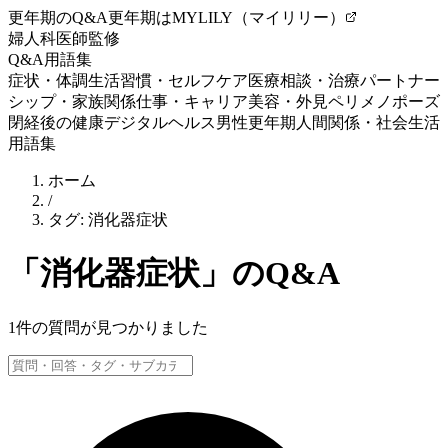
更年期のQ&A
更年期はMYLILY（マイリリー）
婦人科医師監修
Q&A
用語集
症状・体調
生活習慣・セルフケア
医療相談・治療
パートナー
シップ・家族関係
仕事・キャリア
美容・外見
ペリメノポーズ
閉経後の健康
デジタルヘルス
男性更年期
人間関係・社会生活
用語集
ホーム
/
タグ:
消化器症状
「
消化器症状
」のQ&A
1
件の質問が見つかりました