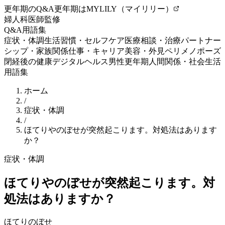
更年期のQ&A
更年期はMYLILY（マイリリー）
婦人科医師監修
Q&A
用語集
症状・体調
生活習慣・セルフケア
医療相談・治療
パートナー
シップ・家族関係
仕事・キャリア
美容・外見
ペリメノポーズ
閉経後の健康
デジタルヘルス
男性更年期
人間関係・社会生活
用語集
ホーム
/
症状・体調
/
ほてりやのぼせが突然起こります。対処法はあります
か？
症状・体調
ほてりやのぼせが突然起こります。対
処法はありますか？
ほてり
のぼせ