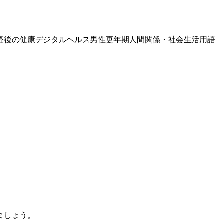
経後の健康
デジタルヘルス
男性更年期
人間関係・社会生活
用語
ましょう。