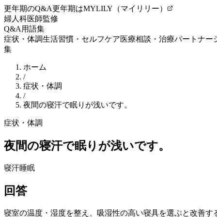
更年期のQ&A
更年期はMYLILY（マイリリー）
婦人科医師監修
Q&A
用語集
症状・体調
生活習慣・セルフケア
医療相談・治療
パートナー
集
ホーム
/
症状・体調
/
夜間の寝汗で眠りが浅いです。
症状・体調
夜間の寝汗で眠りが浅いです。
寝汗
睡眠
回答
寝室の温度・湿度を整え、吸湿性の高い寝具を選ぶと改善す