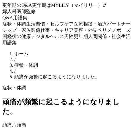
更年期のQ&A
更年期はMYLILY（マイリリー）
婦人科医師監修
Q&A
用語集
症状・体調
生活習慣・セルフケア
医療相談・治療
パートナー
シップ・家族関係
仕事・キャリア
美容・外見
ペリメノポーズ
閉経後の健康
デジタルヘルス
男性更年期
人間関係・社会生活
用語集
ホーム
/
症状・体調
/
頭痛が頻繁に起こるようになりました。
症状・体調
頭痛が頻繁に起こるようになりまし
た。
頭痛
片頭痛