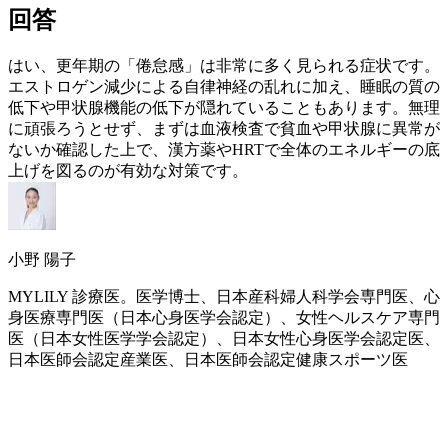
回答
はい、
更年期
の「倦怠感」は非常に多く見られる症状です。
エストロゲン
減少による自律神経の乱れに加え、睡眠の質の
低下や甲状腺機能の低下が隠れていることもあります。無理
に頑張ろうとせず、まずは血液検査で貧血や甲状腺に異常が
ないか確認した上で、漢方薬や
HRT
で全体のエネルギーの底
上げを図るのが有効な対策です。
小野 陽子
MYLILY 診療医。医学博士、日本産科婦人科学会専門医、心
身医療専門医（日本心身医学会認定）、女性ヘルスケア専門
医（日本女性医学学会認定）、日本女性心身医学会認定医、
日本医師会認定産業医、日本医師会認定健康スポーツ医