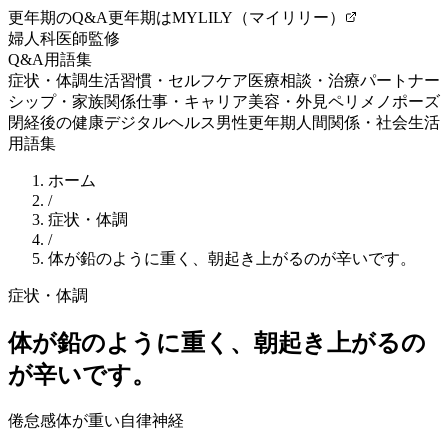
更年期のQ&A
更年期はMYLILY（マイリリー）
婦人科医師監修
Q&A
用語集
症状・体調
生活習慣・セルフケア
医療相談・治療
パートナー
シップ・家族関係
仕事・キャリア
美容・外見
ペリメノポーズ
閉経後の健康
デジタルヘルス
男性更年期
人間関係・社会生活
用語集
ホーム
/
症状・体調
/
体が鉛のように重く、朝起き上がるのが辛いです。
症状・体調
体が鉛のように重く、朝起き上がるの
が辛いです。
倦怠感
体が重い
自律神経