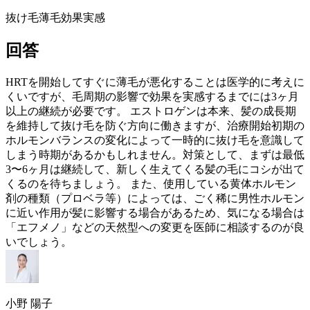
抜け毛
薄毛
効果実感
回答
HRT
を開始してすぐに薄毛が悪化することは医学的に考えに
くいですが、毛周期の影響で効果を実感するまでには3ヶ月
以上の継続が必要です。
エストロゲン
は本来、髪の成長期
を維持して抜け毛を防ぐ方向に働きますが、治療開始初期の
ホルモンバランスの変化によって一時的に抜け毛を意識して
しまう時期があるかもしれません。対策として、まずは最低
3〜6ヶ月は継続して、新しく生えてくる髪の毛にコシが出て
くるのを待ちましょう。 また、使用している黄体ホルモン
剤の種類（プロベラ等）によっては、ごく稀に男性ホルモン
に近い作用が髪に影響する場合があるため、気になる場合は
「エフメノ」などの天然型への変更を医師に相談するのが良
いでしょう。
小野 陽子