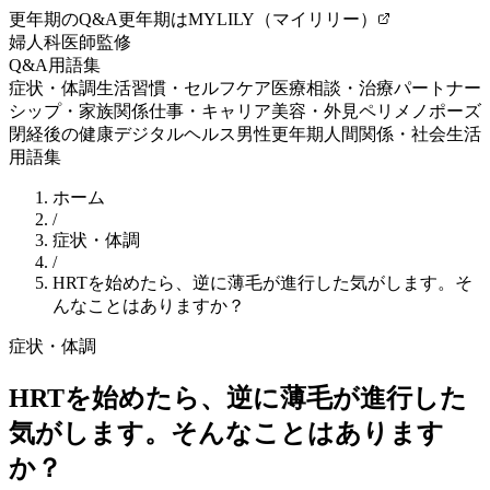
更年期のQ&A
更年期はMYLILY（マイリリー）
婦人科医師監修
Q&A
用語集
症状・体調
生活習慣・セルフケア
医療相談・治療
パートナー
シップ・家族関係
仕事・キャリア
美容・外見
ペリメノポーズ
閉経後の健康
デジタルヘルス
男性更年期
人間関係・社会生活
用語集
ホーム
/
症状・体調
/
HRTを始めたら、逆に薄毛が進行した気がします。そ
んなことはありますか？
症状・体調
HRTを始めたら、逆に薄毛が進行した
気がします。そんなことはあります
か？