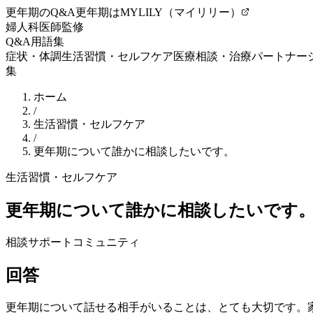
更年期のQ&A
更年期はMYLILY（マイリリー）
婦人科医師監修
Q&A
用語集
症状・体調
生活習慣・セルフケア
医療相談・治療
パートナー
集
ホーム
/
生活習慣・セルフケア
/
更年期について誰かに相談したいです。
生活習慣・セルフケア
更年期について誰かに相談したいです
相談
サポート
コミュニティ
回答
更年期
について話せる相手がいることは、とても大切です。