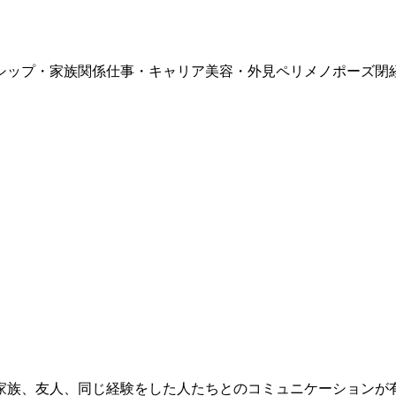
シップ・家族関係
仕事・キャリア
美容・外見
ペリメノポーズ
閉
。
家族、友人、同じ経験をした人たちとのコミュニケーションが