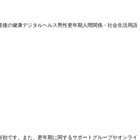
経後の健康
デジタルヘルス
男性更年期
人間関係・社会生活
用語
有効です。また、
更年期
に関するサポートグループやオンライ