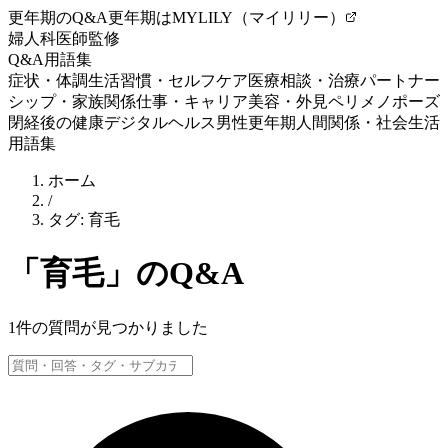
更年期のQ&A
更年期はMYLILY（マイリリー）
婦人科医師監修
Q&A
用語集
症状・体調
生活習慣・セルフケア
医療相談・治療
パートナー
シップ・家族関係
仕事・キャリア
美容・外見
ペリメノポーズ
閉経後の健康
デジタルヘルス
男性更年期
人間関係・社会生活
用語集
ホーム
/
タグ:
育毛
「
育毛
」のQ&A
1
件の質問が見つかりました