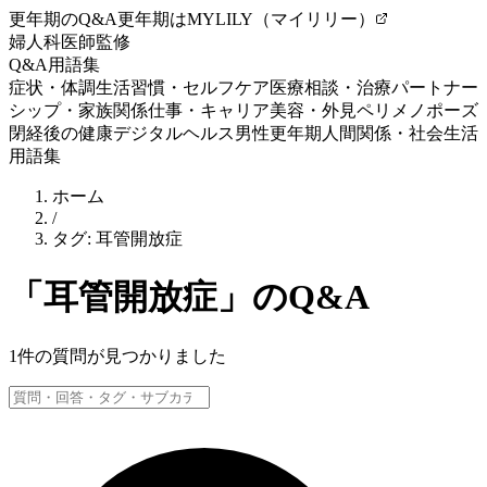
更年期のQ&A
更年期はMYLILY（マイリリー）
婦人科医師監修
Q&A
用語集
症状・体調
生活習慣・セルフケア
医療相談・治療
パートナー
シップ・家族関係
仕事・キャリア
美容・外見
ペリメノポーズ
閉経後の健康
デジタルヘルス
男性更年期
人間関係・社会生活
用語集
ホーム
/
タグ:
耳管開放症
「
耳管開放症
」のQ&A
1
件の質問が見つかりました