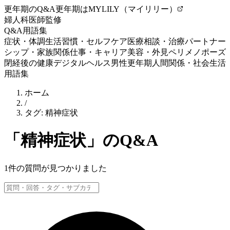
更年期のQ&A
更年期はMYLILY（マイリリー）
婦人科医師監修
Q&A
用語集
症状・体調
生活習慣・セルフケア
医療相談・治療
パートナー
シップ・家族関係
仕事・キャリア
美容・外見
ペリメノポーズ
閉経後の健康
デジタルヘルス
男性更年期
人間関係・社会生活
用語集
ホーム
/
タグ:
精神症状
「
精神症状
」のQ&A
1
件の質問が見つかりました