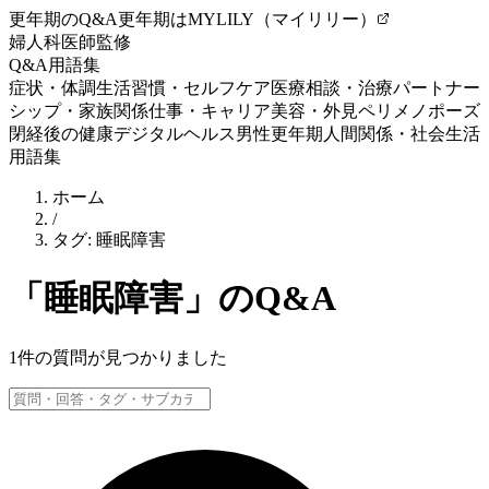
更年期のQ&A
更年期はMYLILY（マイリリー）
婦人科医師監修
Q&A
用語集
症状・体調
生活習慣・セルフケア
医療相談・治療
パートナー
シップ・家族関係
仕事・キャリア
美容・外見
ペリメノポーズ
閉経後の健康
デジタルヘルス
男性更年期
人間関係・社会生活
用語集
ホーム
/
タグ:
睡眠障害
「
睡眠障害
」のQ&A
1
件の質問が見つかりました