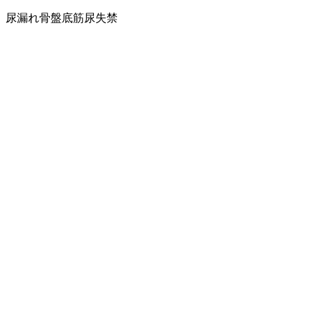
尿漏れ
骨盤底筋
尿失禁