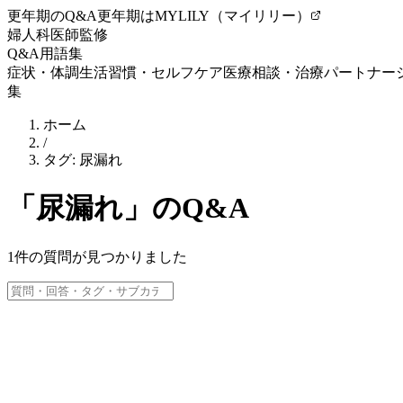
更年期のQ&A
更年期はMYLILY（マイリリー）
婦人科医師監修
Q&A
用語集
症状・体調
生活習慣・セルフケア
医療相談・治療
パートナー
集
ホーム
/
タグ:
尿漏れ
「
尿漏れ
」のQ&A
1
件の質問が見つかりました