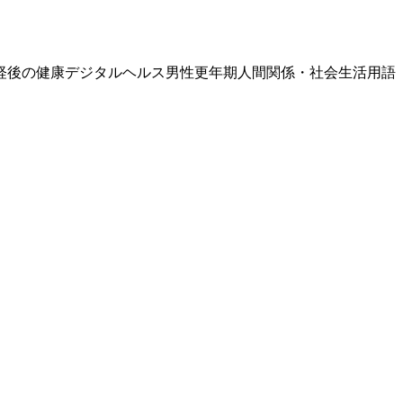
経後の健康
デジタルヘルス
男性更年期
人間関係・社会生活
用語