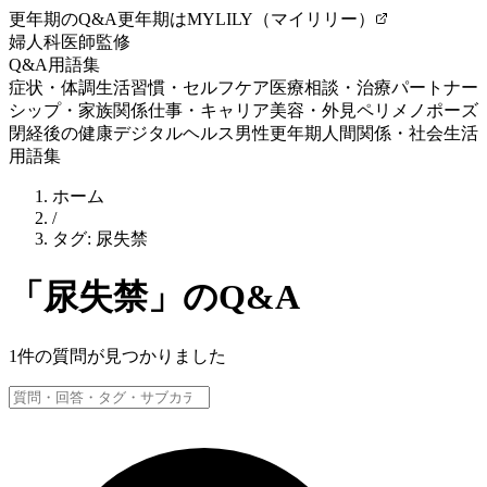
更年期のQ&A
更年期はMYLILY（マイリリー）
婦人科医師監修
Q&A
用語集
症状・体調
生活習慣・セルフケア
医療相談・治療
パートナー
シップ・家族関係
仕事・キャリア
美容・外見
ペリメノポーズ
閉経後の健康
デジタルヘルス
男性更年期
人間関係・社会生活
用語集
ホーム
/
タグ:
尿失禁
「
尿失禁
」のQ&A
1
件の質問が見つかりました