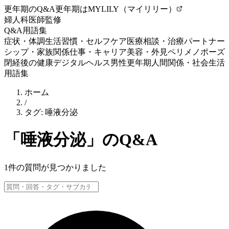
更年期のQ&A
更年期はMYLILY（マイリリー）
婦人科医師監修
Q&A
用語集
症状・体調
生活習慣・セルフケア
医療相談・治療
パートナー
シップ・家族関係
仕事・キャリア
美容・外見
ペリメノポーズ
閉経後の健康
デジタルヘルス
男性更年期
人間関係・社会生活
用語集
ホーム
/
タグ:
唾液分泌
「
唾液分泌
」のQ&A
1
件の質問が見つかりました