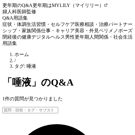
更年期のQ&A
更年期はMYLILY（マイリリー）
婦人科医師監修
Q&A
用語集
症状・体調
生活習慣・セルフケア
医療相談・治療
パートナー
シップ・家族関係
仕事・キャリア
美容・外見
ペリメノポーズ
閉経後の健康
デジタルヘルス
男性更年期
人間関係・社会生活
用語集
ホーム
/
タグ:
唾液
「
唾液
」のQ&A
1
件の質問が見つかりました