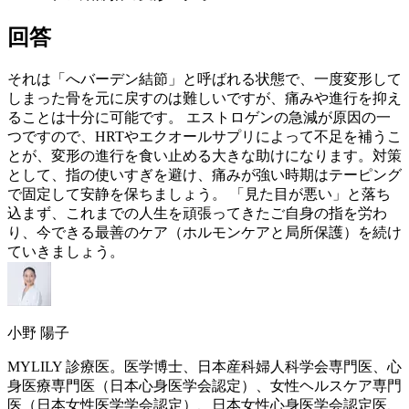
回答
それは「へバーデン結節」と呼ばれる状態で、一度変形して
しまった骨を元に戻すのは難しいですが、痛みや進行を抑え
ることは十分に可能です。
エストロゲン
の急減が原因の一
つですので、
HRT
やエクオールサプリによって不足を補うこ
とが、変形の進行を食い止める大きな助けになります。対策
として、指の使いすぎを避け、痛みが強い時期はテーピング
で固定して安静を保ちましょう。 「見た目が悪い」と落ち
込まず、これまでの人生を頑張ってきたご自身の指を労わ
り、今できる最善のケア（ホルモンケアと局所保護）を続け
ていきましょう。
小野 陽子
MYLILY 診療医。医学博士、日本産科婦人科学会専門医、心
身医療専門医（日本心身医学会認定）、女性ヘルスケア専門
医（日本女性医学学会認定）、日本女性心身医学会認定医、