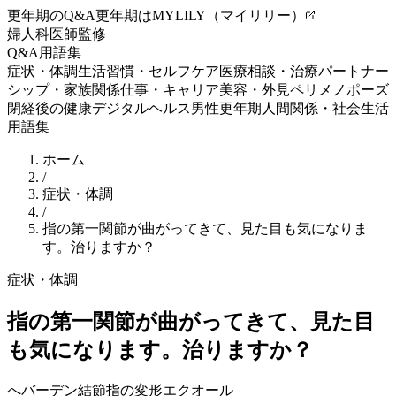
更年期のQ&A
更年期はMYLILY（マイリリー）
婦人科医師監修
Q&A
用語集
症状・体調
生活習慣・セルフケア
医療相談・治療
パートナー
シップ・家族関係
仕事・キャリア
美容・外見
ペリメノポーズ
閉経後の健康
デジタルヘルス
男性更年期
人間関係・社会生活
用語集
ホーム
/
症状・体調
/
指の第一関節が曲がってきて、見た目も気になりま
す。治りますか？
症状・体調
指の第一関節が曲がってきて、見た目
も気になります。治りますか？
へバーデン結節
指の変形
エクオール