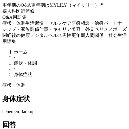
更年期のQ&A
更年期はMYLILY（マイリリー）
婦人科医師監修
Q&A
用語集
症状・体調
生活習慣・セルフケア
医療相談・治療
パートナー
シップ・家族関係
仕事・キャリア
美容・外見
ペリメノポーズ
閉経後の健康
デジタルヘルス
男性更年期
人間関係・社会生活
用語集
ホーム
/
症状・体調
/
身体症状
症状・体調
身体症状
heberden-flare-up
回答