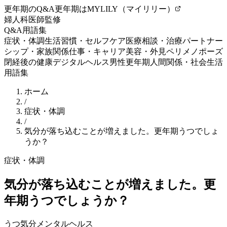
更年期のQ&A
更年期はMYLILY（マイリリー）
婦人科医師監修
Q&A
用語集
症状・体調
生活習慣・セルフケア
医療相談・治療
パートナー
シップ・家族関係
仕事・キャリア
美容・外見
ペリメノポーズ
閉経後の健康
デジタルヘルス
男性更年期
人間関係・社会生活
用語集
ホーム
/
症状・体調
/
気分が落ち込むことが増えました。更年期うつでしょ
うか？
症状・体調
気分が落ち込むことが増えました。更
年期うつでしょうか？
うつ
気分
メンタルヘルス