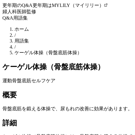
更年期のQ&A
更年期はMYLILY（マイリリー）
婦人科医師監修
Q&A
用語集
ホーム
/
用語集
/
ケーゲル体操（骨盤底筋体操）
ケーゲル体操（骨盤底筋体操）
運動
骨盤底筋
セルフケア
概要
骨盤底筋を鍛える体操で、尿もれの改善に効果があります。
詳細