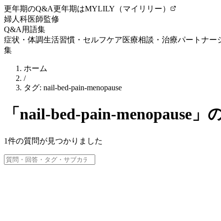
更年期のQ&A
更年期はMYLILY（マイリリー）
婦人科医師監修
Q&A
用語集
症状・体調
生活習慣・セルフケア
医療相談・治療
パートナー
集
ホーム
/
タグ:
nail-bed-pain-menopause
「
nail-bed-pain-menopause
」の
1
件の質問が見つかりました