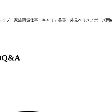
シップ・家族関係
仕事・キャリア
美容・外見
ペリメノポーズ
閉
Q&A