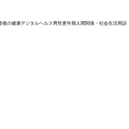
経後の健康
デジタルヘルス
男性更年期
人間関係・社会生活
用語