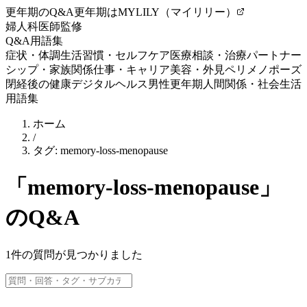
更年期のQ&A
更年期はMYLILY（マイリリー）
婦人科医師監修
Q&A
用語集
症状・体調
生活習慣・セルフケア
医療相談・治療
パートナー
シップ・家族関係
仕事・キャリア
美容・外見
ペリメノポーズ
閉経後の健康
デジタルヘルス
男性更年期
人間関係・社会生活
用語集
ホーム
/
タグ:
memory-loss-menopause
「
memory-loss-menopause
」
のQ&A
1
件の質問が見つかりました