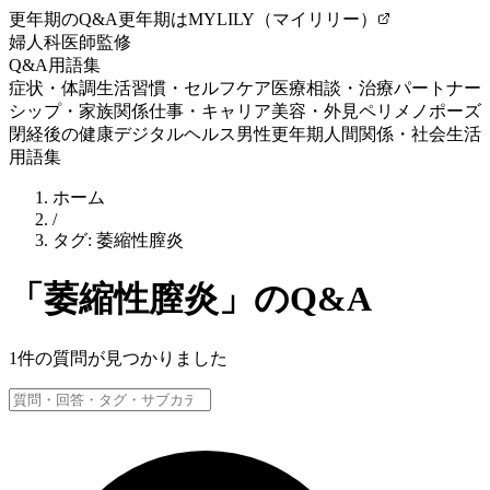
更年期のQ&A
更年期はMYLILY（マイリリー）
婦人科医師監修
Q&A
用語集
症状・体調
生活習慣・セルフケア
医療相談・治療
パートナー
シップ・家族関係
仕事・キャリア
美容・外見
ペリメノポーズ
閉経後の健康
デジタルヘルス
男性更年期
人間関係・社会生活
用語集
ホーム
/
タグ:
萎縮性膣炎
「
萎縮性膣炎
」のQ&A
1
件の質問が見つかりました