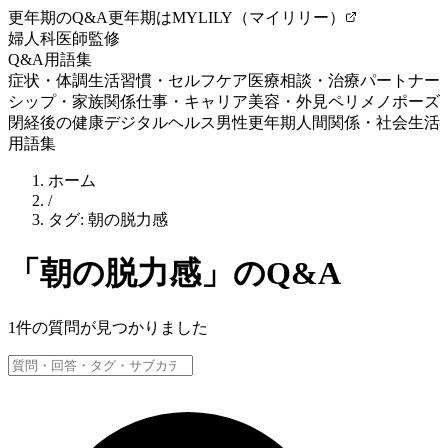
更年期のQ&A
更年期はMYLILY（マイリリー）
婦人科医師監修
Q&A
用語集
症状・体調
生活習慣・セルフケア
医療相談・治療
パートナー
シップ・家族関係
仕事・キャリア
美容・外見
ペリメノポーズ
閉経後の健康
デジタルヘルス
男性更年期
人間関係・社会生活
用語集
ホーム
/
タグ:
朝の脱力感
「
朝の脱力感
」のQ&A
1
件の質問が見つかりました