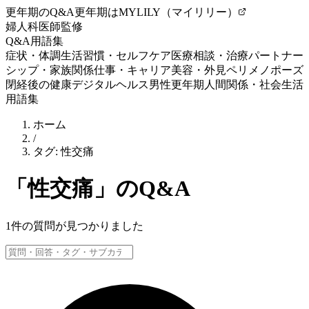
更年期のQ&A
更年期はMYLILY（マイリリー）
婦人科医師監修
Q&A
用語集
症状・体調
生活習慣・セルフケア
医療相談・治療
パートナー
シップ・家族関係
仕事・キャリア
美容・外見
ペリメノポーズ
閉経後の健康
デジタルヘルス
男性更年期
人間関係・社会生活
用語集
ホーム
/
タグ:
性交痛
「
性交痛
」のQ&A
1
件の質問が見つかりました