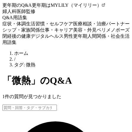
更年期のQ&A
更年期はMYLILY（マイリリー）
婦人科医師監修
Q&A
用語集
症状・体調
生活習慣・セルフケア
医療相談・治療
パートナー
シップ・家族関係
仕事・キャリア
美容・外見
ペリメノポーズ
閉経後の健康
デジタルヘルス
男性更年期
人間関係・社会生活
用語集
ホーム
/
タグ:
微熱
「
微熱
」のQ&A
1
件の質問が見つかりました