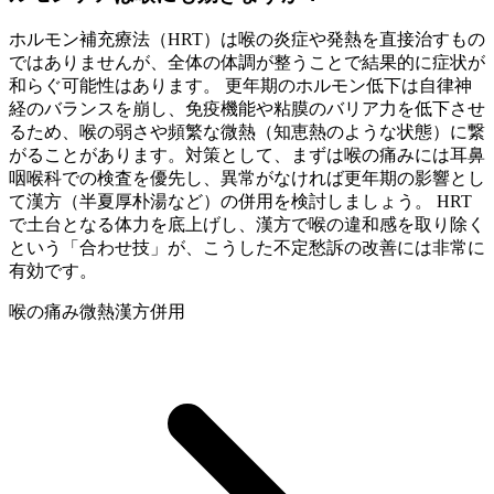
ホルモン補充療法（HRT）は喉の炎症や発熱を直接治すもの
ではありませんが、全体の体調が整うことで結果的に症状が
和らぐ可能性はあります。 更年期のホルモン低下は自律神
経のバランスを崩し、免疫機能や粘膜のバリア力を低下させ
るため、喉の弱さや頻繁な微熱（知恵熱のような状態）に繋
がることがあります。対策として、まずは喉の痛みには耳鼻
咽喉科での検査を優先し、異常がなければ更年期の影響とし
て漢方（半夏厚朴湯など）の併用を検討しましょう。 HRT
で土台となる体力を底上げし、漢方で喉の違和感を取り除く
という「合わせ技」が、こうした不定愁訴の改善には非常に
有効です。
喉の痛み
微熱
漢方併用