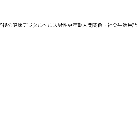
経後の健康
デジタルヘルス
男性更年期
人間関係・社会生活
用語