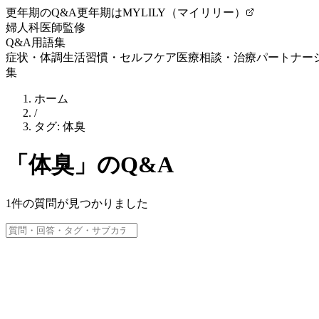
更年期のQ&A
更年期はMYLILY（マイリリー）
婦人科医師監修
Q&A
用語集
症状・体調
生活習慣・セルフケア
医療相談・治療
パートナー
集
ホーム
/
タグ:
体臭
「
体臭
」のQ&A
1
件の質問が見つかりました