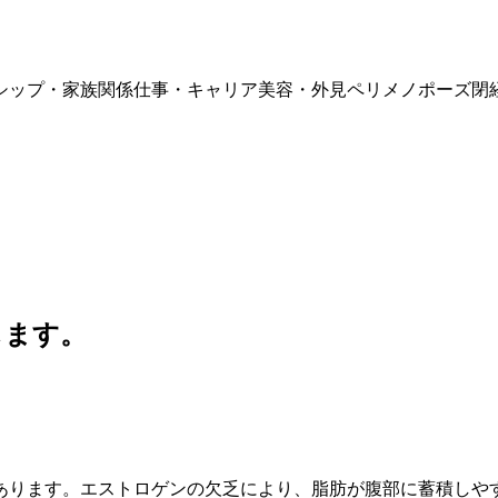
シップ・家族関係
仕事・キャリア
美容・外見
ペリメノポーズ
閉
します。
あります。
エストロゲン
の欠乏により、脂肪が腹部に蓄積しや