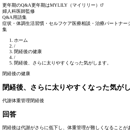
更年期のQ&A
更年期はMYLILY（マイリリー）
婦人科医師監修
Q&A
用語集
症状・体調
生活習慣・セルフケア
医療相談・治療
パートナー
集
ホーム
/
閉経後の健康
/
閉経後、さらに太りやすくなった気がします。
閉経後の健康
閉経後、さらに太りやすくなった気が
代謝
体重管理
閉経後
回答
閉経後は代謝がさらに低下し、体重管理が難しくなることが