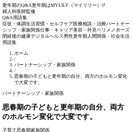
更年期のQ&A
更年期はMYLILY（マイリリー）
婦人科医師監修
Q&A
用語集
症状・体調
生活習慣・セルフケア
医療相談・治療
パートナー
シップ・家族関係
仕事・キャリア
美容・外見
ペリメノポーズ
閉経後の健康
デジタルヘルス
男性更年期
人間関係・社会生活
用語集
ホーム
/
パートナーシップ・家族関係
/
思春期の子どもと更年期の自分、両方のホルモン変化
で大変です。
パートナーシップ・家族関係
思春期の子どもと更年期の自分、両方
のホルモン変化で大変です。
子育て
思春期
家族関係